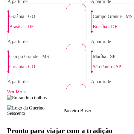
A partir de
A partir de
R$ 191,00
Goiânia - GO
R$ 20,00
Campo Grande - MS
Brasília - DF
Brasília - DF
A partir de
A partir de
R$ 76,00
Campo Grande - MS
R$ 320,00
Marília - SP
Goiânia - GO
São Paulo - SP
A partir de
A partir de
Ver Mais
R$ 290,00
R$ 147,00
Parceiro Buser
Pronto para viajar com a tradição