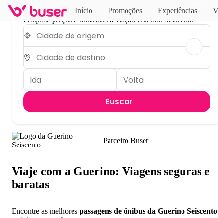
Novo
Início
Promoções
Experiências
V
Pesquise preços e horários da viação Guerino Seiscento
Buscar
Parceiro Buser
Viaje com a Guerino: Viagens seguras e
baratas
Encontre as melhores
passagens de ônibus da Guerino Seiscento