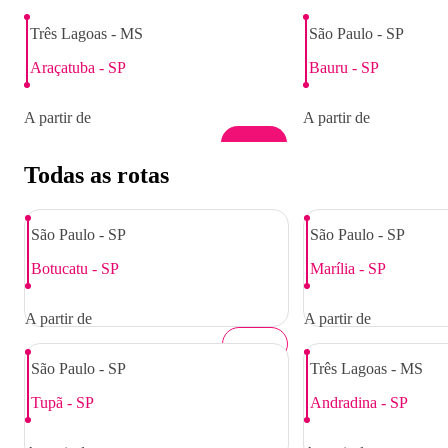
Três Lagoas - MS
São Paulo - SP
Araçatuba - SP
Bauru - SP
A partir de
A partir de
R$ 45,00
R$ 120,00
Todas as rotas
São Paulo - SP
São Paulo - SP
Botucatu - SP
Marília - SP
A partir de
A partir de
R$ 99,00
São Paulo - SP
R$ 154,00
Três Lagoas - MS
Tupã - SP
Andradina - SP